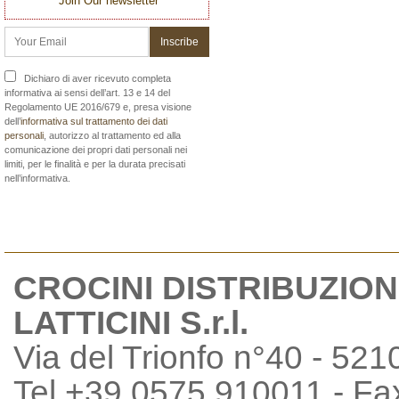
Join Our newsletter
Dichiaro di aver ricevuto completa
informativa ai sensi dell’art. 13 e 14 del
Regolamento UE 2016/679 e, presa visione
dell’
informativa sul trattamento dei dati
personali
, autorizzo al trattamento ed alla
comunicazione dei propri dati personali nei
limiti, per le finalità e per la durata precisati
nell’informativa.
CROCINI DISTRIBUZION
LATTICINI S.r.l.
Via del Trionfo n°40 - 521
Tel +39 0575 910011 - F