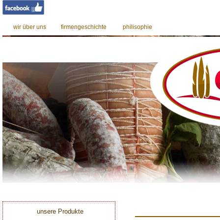
wir über uns
firmengeschichte
philisophie
0
unsere Produkte