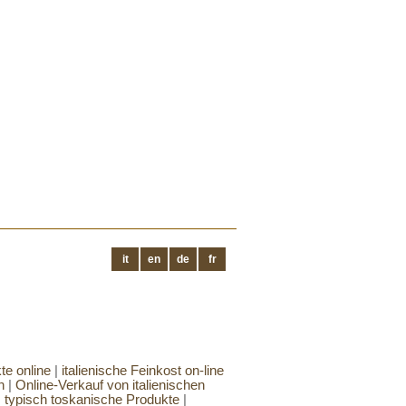
it
en
de
fr
te online
|
italienische Feinkost on-line
n
|
Online-Verkauf von italienischen
|
typisch toskanische Produkte
|