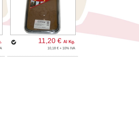
11,20 €
.
Al Kg.
VA
10,18 € + 10% IVA