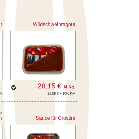
t
Wildschweinragout
28,15 €
.
Al Kg.
VA
25,59 € + 10% IVA
s
h
Sauce für Crostini