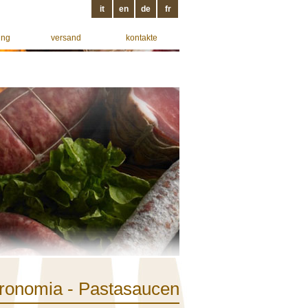
it
en
de
fr
ung
versand
kontakte
ronomia - Pastasaucen