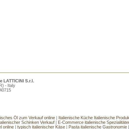
LATTICINI S.r.l.
) - Italy
940715
enisches Öl zum Verkauf online
|
Italienische Küche Italienische Produk
talienischer Schinken Verkauf
|
E-Commerce italienische Spezialitäte
l online
|
typisch italienischer Käse
|
Pasta italienische Gastronomie