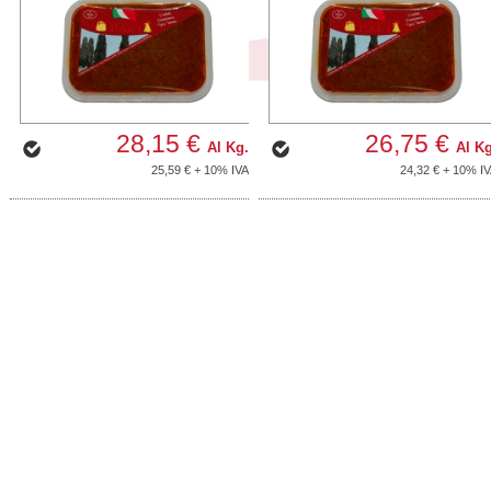
28,15 €
26,75 €
Al Kg.
Al Kg
25,59 € + 10% IVA
24,32 € + 10% I