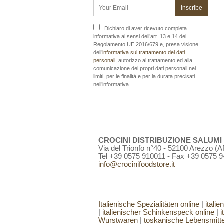
Dichiaro di aver ricevuto completa
informativa ai sensi dell’art. 13 e 14 del
Regolamento UE 2016/679 e, presa visione
dell’
informativa sul trattamento dei dati
personali
, autorizzo al trattamento ed alla
comunicazione dei propri dati personali nei
limiti, per le finalità e per la durata precisati
nell’informativa.
CROCINI DISTRIBUZIONE SALUMI e 
Via del Trionfo n°40 - 52100 Arezzo (AR
Tel +39 0575 910011 - Fax +39 0575 
info@crocinifoodstore.it
Italienische Spezialitäten online
|
itali
|
italienischer Schinkenspeck online
|
i
Wurstwaren
|
toskanische Lebensmitte