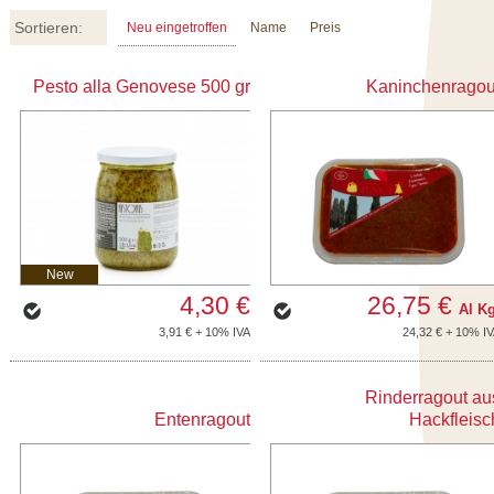
Sortieren:
Neu eingetroffen
Name
Preis
Pesto alla Genovese 500 gr
Kaninchenragou
New
4,30 €
26,75 €
Al Kg
3,91 € + 10% IVA
24,32 € + 10% I
Rinderragout au
Entenragout
Hackfleisc