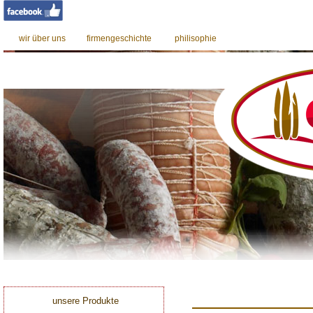
wir über uns
firmengeschichte
philisophie
0
unsere Produkte