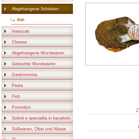
Abgehangene Schinken
Roh
Insaccati
Cheese
Abgehangene Wurstwaren
Gekochte Wurstwaren
Gastronomia
Pasta
Fish
Pomodori
Z
Sottoli e specialità in barattolo
Süßwaren, Obst und Nüsse