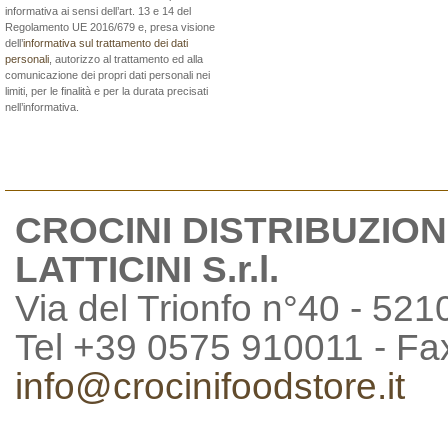
informativa ai sensi dell’art. 13 e 14 del
Regolamento UE 2016/679 e, presa visione
dell’
informativa sul trattamento dei dati
personali
, autorizzo al trattamento ed alla
comunicazione dei propri dati personali nei
limiti, per le finalità e per la durata precisati
nell’informativa.
CROCINI DISTRIBUZION
LATTICINI S.r.l.
Via del Trionfo n°40 - 521
Tel +39 0575 910011 - F
info@crocinifoodstore.it