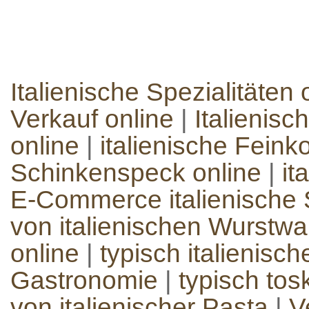
Italienische Spezialitäten 
Verkauf online
|
Italienisc
online
|
italienische Feinko
Schinkenspeck online
|
it
E-Commerce italienische S
von italienischen Wurstw
online
|
typisch italienisc
Gastronomie
|
typisch to
von italienischer Pasta
|
V