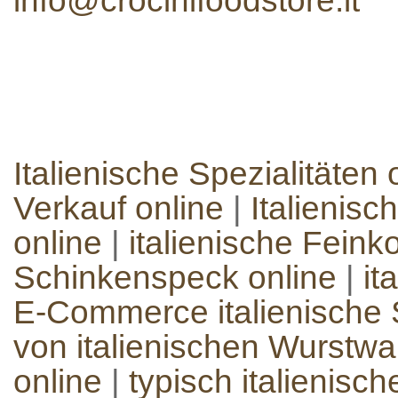
info@crocinifoodstore.it
Italienische Spezialitäten 
Verkauf online
|
Italienisc
online
|
italienische Feinko
Schinkenspeck online
|
it
E-Commerce italienische S
von italienischen Wurstw
online
|
typisch italienisc