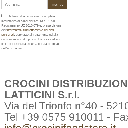
Dichiaro di aver ricevuto completa
informativa ai sensi dell’art. 13 e 14 del
Regolamento UE 2016/679 e, presa visione
dell’
informativa sul trattamento dei dati
personali
, autorizzo al trattamento ed alla
comunicazione dei propri dati personali nei
limiti, per le finalità e per la durata precisati
nell’informativa.
CROCINI DISTRIBUZION
LATTICINI S.r.l.
Via del Trionfo n°40 - 521
Tel +39 0575 910011 - F