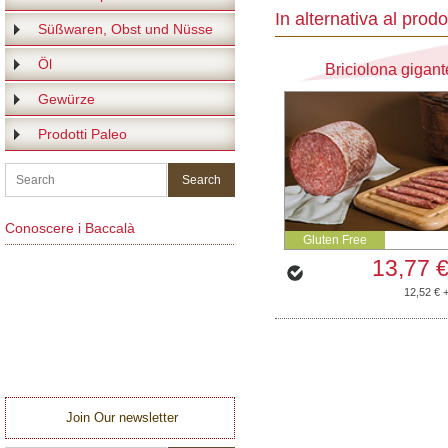
In alternativa al pro
Süßwaren, Obst und Nüsse
Öl
Briciolona gigan
Gewürze
Prodotti Paleo
Conoscere i Baccalà
Gluten Free
13,77 
12,52 € 
Join Our newsletter