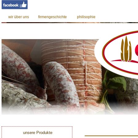
wir über uns
firmengeschichte
philisophie
0
unsere Produkte