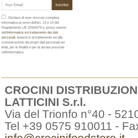
Dichiaro di aver ricevuto completa
informativa ai sensi dell’art. 13 e 14 del
Regolamento UE 2016/679 e, presa visione
dell’
informativa sul trattamento dei dati
personali
, autorizzo al trattamento ed alla
comunicazione dei propri dati personali nei
limiti, per le finalità e per la durata precisati
nell’informativa.
CROCINI DISTRIBUZION
LATTICINI S.r.l.
Via del Trionfo n°40 - 521
Tel +39 0575 910011 - F