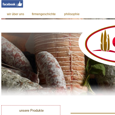
wir über uns
firmengeschichte
philisophie
0
unsere Produkte