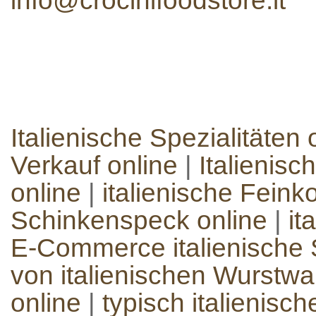
info@crocinifoodstore.it
Italienische Spezialitäten 
Verkauf online
|
Italienisc
online
|
italienische Feinko
Schinkenspeck online
|
it
E-Commerce italienische S
von italienischen Wurstw
online
|
typisch italienisc