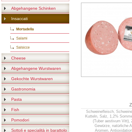
Abgehangene Schinken
Insaccati
Mortadella
Salami
Salsicce
Cheese
Abgehangene Wurstwaren
Gekochte Wurstwaren
Gastronomia
Pasta
Z
Fish
Schweinefleisch, Schweine
Kutteln, Salz, 1,2% Sommer
Pomodori
(Tuber aestivum Vitt), 
Gewürze, natürliche 
Sottoli e specialità in barattolo
Aromen, Antioxidation