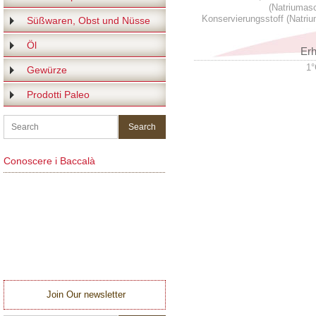
(Natriumasc
Konservierungsstoff (Natrium
Süßwaren, Obst und Nüsse
Öl
Erh
1°
Gewürze
Prodotti Paleo
Conoscere i Baccalà
Join Our newsletter