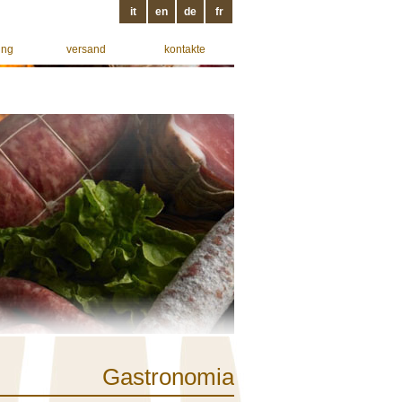
it
en
de
fr
ung
versand
kontakte
Gastronomia