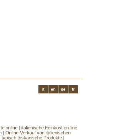
it
en
de
fr
te online
|
italienische Feinkost on-line
n
|
Online-Verkauf von italienischen
|
typisch toskanische Produkte
|