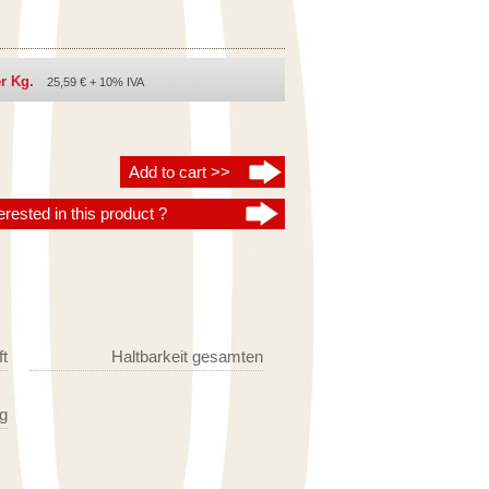
r Kg.
25,59 € + 10% IVA
erested in this product ?
t
Haltbarkeit gesamten
ng