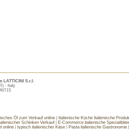
LATTICINI S.r.l.
) - Italy
940715
enisches Öl zum Verkauf online
|
Italienische Küche Italienische Produk
talienischer Schinken Verkauf
|
E-Commerce italienische Spezialitäte
l online
|
typisch italienischer Käse
|
Pasta italienische Gastronomie