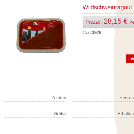
Wildschweinragout
28,15 €
Prezzo:
Pe
Cod.
3976
Int
Zutaten
Herkunf
Größe
Erhaltu