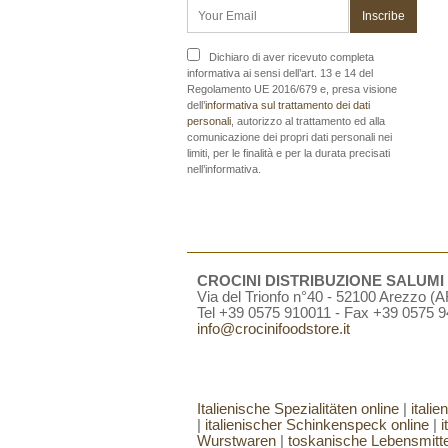
Dichiaro di aver ricevuto completa
informativa ai sensi dell’art. 13 e 14 del
Regolamento UE 2016/679 e, presa visione
dell’
informativa sul trattamento dei dati
personali
, autorizzo al trattamento ed alla
comunicazione dei propri dati personali nei
limiti, per le finalità e per la durata precisati
nell’informativa.
CROCINI DISTRIBUZIONE SALUMI e 
Via del Trionfo n°40 - 52100 Arezzo (AR
Tel +39 0575 910011 - Fax +39 0575 
info@crocinifoodstore.it
Italienische Spezialitäten online
|
itali
|
italienischer Schinkenspeck online
|
i
Wurstwaren
|
toskanische Lebensmitte