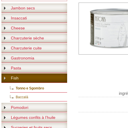
Jambon secs
Insaccati
Cheese
Charcuterie sèche
Charcuterie cuite
Gastronomia
Pasta
Fish
Tonno e Sgombro
ingr
Baccalà
Pomodori
Légumes confits à l’huile
Sucreries et fruits secs