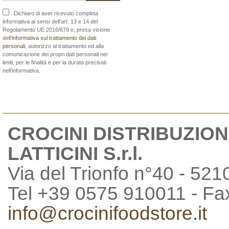
Dichiaro di aver ricevuto completa
informativa ai sensi dell’art. 13 e 14 del
Regolamento UE 2016/679 e, presa visione
dell’
informativa sul trattamento dei dati
personali
, autorizzo al trattamento ed alla
comunicazione dei propri dati personali nei
limiti, per le finalità e per la durata precisati
nell’informativa.
CROCINI DISTRIBUZION
LATTICINI S.r.l.
Via del Trionfo n°40 - 521
Tel +39 0575 910011 - F
info@crocinifoodstore.it