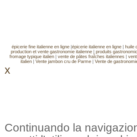
épicerie fine italienne en ligne
|
épicerie italienne en ligne
|
huile d
production et vente gastronomie italienne
|
produits gastronomiq
fromage typique italien
|
vente de pâtes fraÎches italiennes
|
vent
italien
|
Vente jambon cru de Parme
|
Vente de gastronomie
x
Continuando la navigazion